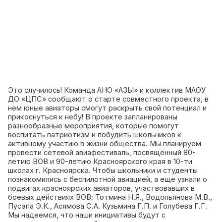
Это случилось! Команда АНО «АЗЫ» и коллектив МАОУ
ДО «ЦПС» сообщают о старте совместного проекта, в
нем юные авиаторы смогут раскрыть свой потенциал и
прикоснуться к небу! В проекте запланированы
разнообразные мероприятия, которые помогут
воспитать патриотизм и побудить школьников к
активному участию в жизни общества. Мы планируем
провести сетевой авиафестиваль, посвящённый 80-
летию ВОВ и 90-летию Красноярского края в 10-ти
школах г. Красноярска. Чтобы школьники и студенты
познакомились с беспилотной авиацией, а еще узнали о
подвигах красноярских авиаторов, участвовавших в
боевых действиях ВОВ: Тотмина Н.Я., Водопьянова М.В.,
Пусэпа Э.К., Асямова С.А. Кузьмина Г.П. и Голубева Г.Г.
Мы надеемся, что наши инициативы будут с